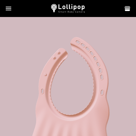
close
Select your language
English
繁體中文
日本語
Deutsch
Español
français
Italiano