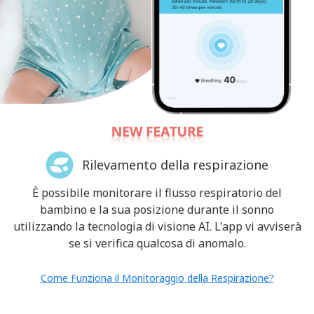
La migliore pratica - Lollipop Supporto da
Pavimento
Ti consigliamo di posizionare il tuo baby monitor sul
supporto a parete (incluso con il monitor) o sul
supporto da pavimento per un'eccellente angolazione
Rilevamento della respirazione
della per aumentare la precisione dei dati.
È possibile monitorare il flusso respiratorio del
Come funzionano bene il Monitoraggio della Respirazione e il
bambino e la sua posizione durante il sonno
Monitoraggio del sonno?
utilizzando la tecnologia di visione AI. L'app vi avviserà
se si verifica qualcosa di anomalo.
Supporto da Pavimento -20%
Come Funziona il Monitoraggio della Respirazione?