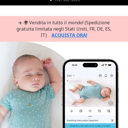
menu
✈️ 🌍 Vendita in tutto il mondo! (Spedizione
gratuita limitata negli Stati Uniti, FR, DE, ES,
IT)
ACQUISTA ORA!
Rilevamento della respirazione
Monitoraggio della frequenza respiratoria del bambino
senza alcun dispositivo aggiuntivo
7 giorni di prova gratuita