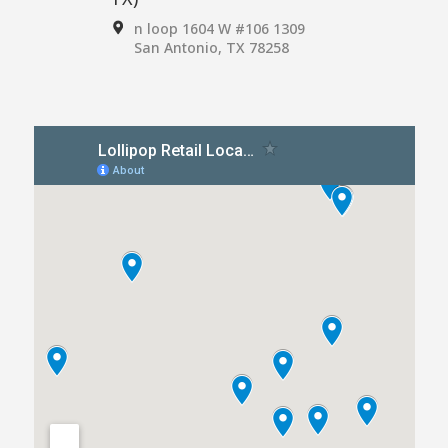
1309 n loop 1604 W #106
San Antonio, TX 78258
Destination Baby and Kids
(Dublin, CA,)
7054 Village Parkway
Dublin, CA 94568
Juvenile Shop (Sherman
Oaks, CA)
13356 Ventura Blvd
Sherman Oaks, CA 91423
Mom's Milk Boutique
2202 N Young Blvd,
Chiefland, FL 32626