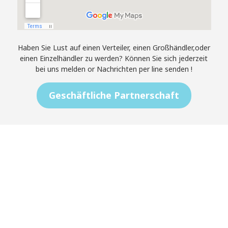
StorkLand and Kids Too!
(Wichita Falls, TX)
3004 Kemp Blvd. Wichita
Falls, TX 76308
Haben Sie Lust auf einen Verteiler, einen Großhändler,oder
einen Einzelhändler zu werden? Können Sie sich jederzeit
bei uns melden or Nachrichten per line senden !
Babinski's Baby (Salt Lake
City, UT)
Geschäftliche Partnerschaft
1324 Foothill Drive Salt
Lake City, UT 84108
Cullen's Babyland
8424 Florida Blvd. Baton
Rougue, LA 70806
Baby Love
2244 Henderson Mill Rd.
Suite #500, Atlanta, GA
30345