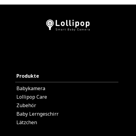
33180
Oh Baby
2212 S Walton Suite 2,
Bentonville, AR 72712
Our New Baby!
3119 Ross Clark Cir,
Dothan, AL 36303
Produkte
Pacifier
Babykamera
219 N 2nd St #102,
Lollipop Care
Minneapolis, MN 55401
Zubehör
Baby Lerngeschirr
The Little Seeding
Lätzchen
2121 W. Stadium Blvd Ann
Arbor, MI 48103